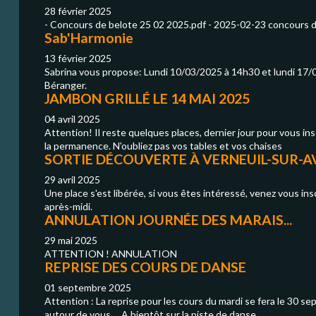
28 février 2025
- Concours de belote 25 02 2025.pdf - 2025-02-23 concours 
Sab'Harmonie
13 février 2025
Sabrina vous propose: Lundi 10/03/2025 à 14h30 et lundi 17/0
Béranger.
JAMBON GRILLÉ LE 14 MAI 2025
04 avril 2025
Attention! Il reste quelques places, dernier jour pour vous in
la permanence. N'oubliez pas vos tables et vos chaises
SORTIE DÉCOUVERTE À VERNEUIL-SUR-A
29 avril 2025
Une place s'est libérée, si vous êtes intéressé, venez vous in
après-midi.
ANNULATION JOURNÉE DES MARAIS...
29 mai 2025
ATTENTION ! ANNULATION
REPRISE DES COURS DE DANSE
01 septembre 2025
Attention : La reprise pour les cours du mardi se fera le 30 se
autour de vous ... A bientôt sur la piste de danse