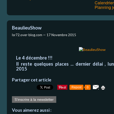
Calendrie
Planning j
BeaulieuShow
lsr72.over-blog.com —
17 Novembre 2015
Le 4 décembre !!!
Il reste quelques places ... dernier délai , 
2015
Partager cet article
Repost
0
S'inscrire à la newsletter
Vous aimerez aussi :