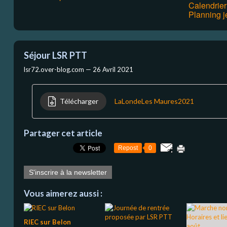
Calendrie
Planning j
Séjour LSR PTT
lsr72.over-blog.com —
26 Avril 2021
Télécharger
LaLondeLes Maures2021
Partager cet article
Repost
0
S'inscrire à la newsletter
Vous aimerez aussi :
RIEC sur Belon