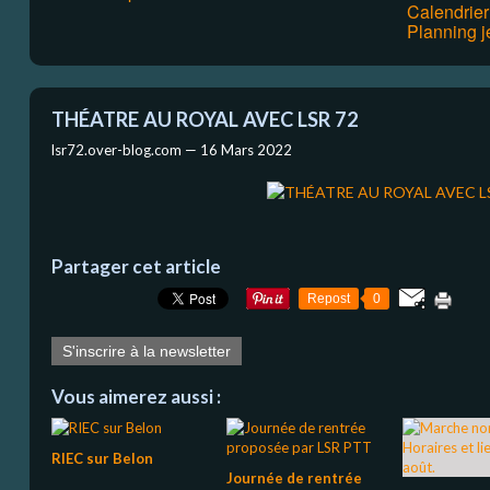
Calendrie
Planning j
THÉATRE AU ROYAL AVEC LSR 72
lsr72.over-blog.com —
16 Mars 2022
Partager cet article
Repost
0
S'inscrire à la newsletter
Vous aimerez aussi :
RIEC sur Belon
Journée de rentrée