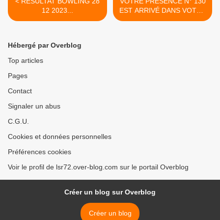
< RÉSULTAT BOWLING 28
VOTRE PRÉSENCE N° 130
12 2023...
EST ARRIVÉ DANS VOTRE
BOITE À LETTRES… >
Hébergé par Overblog
Top articles
Pages
Contact
Signaler un abus
C.G.U.
Cookies et données personnelles
Préférences cookies
Voir le profil de lsr72.over-blog.com sur le portail Overblog
Créer un blog sur Overblog
Créer un blog