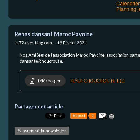
Calendrie
Planning j
Repas dansant Maroc Pavoine
lsr72.over-blog.com —
19 Février 2024
Nos Ami (e)s de l'association Maroc Pavoine, association part
dansante/choucroute.
Télécharger
FLYER CHOUCROUTE 1 (1)
Partager cet article
Repost
0
S'inscrire à la newsletter