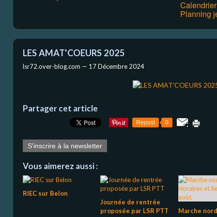
Calendrie
Planning j
LES AMAT'COEURS 2025
lsr72.over-blog.com —
17 Décembre 2024
Partager cet article
Repost
0
S'inscrire à la newsletter
Vous aimerez aussi :
RIEC sur Belon
Journée de rentrée
proposée par LSR PTT
Marche nord