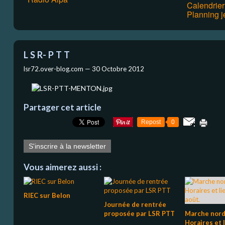
Calendrie
Planning j
L S R- P T T
lsr72.over-blog.com —
30 Octobre 2012
Partager cet article
Repost
0
S'inscrire à la newsletter
Vous aimerez aussi :
RIEC sur Belon
Journée de rentrée
proposée par LSR PTT
Marche nord
Horaires et l