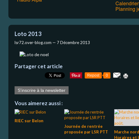
Calendrie
Planning j
Loto 2013
lsr72.over-blog.com —
7 Décembre 2013
Partager cet article
Repost
0
S'inscrire à la newsletter
Vous aimerez aussi :
RIEC sur Belon
Journée de rentrée
proposée par LSR PTT
Marche nord
Horaires et l