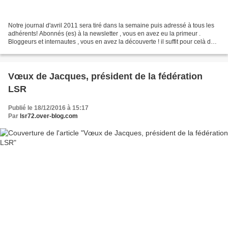
Notre journal d'avril 2011 sera tiré dans la semaine puis adressé à tous les
adhérents! Abonnés (es) à la newsletter , vous en avez eu la primeur .
Bloggeurs et internautes , vous en avez la découverte ! il suffit pour celà de
CLIQUEZ ! Journal AVRIL...
Vœux de Jacques, président de la fédération
LSR
Publié le 18/12/2016 à 15:17
Par
lsr72.over-blog.com